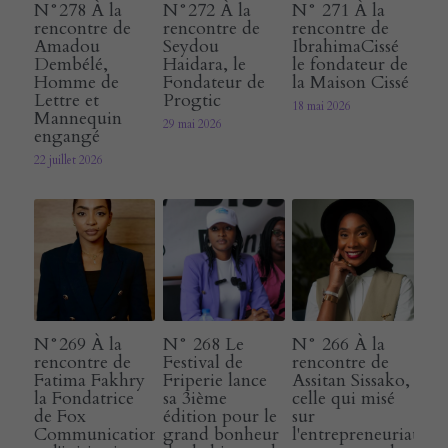
N°278 À la
N°272 À la
N° 271 À la
rencontre de
rencontre de
rencontre de
E-rcare
Rechercher
Amadou
Seydou
IbrahimaCissé
Dembélé,
Haidara, le
le fondateur de
Homme de
Fondateur de
la Maison Cissé
Français
Lettre et
Progtic
18 mai 2026
Mannequin
29 mai 2026
engangé
Français
22 juillet 2026
N°269 À la
N° 268 Le
N° 266 À la
rencontre de
Festival de
rencontre de
Fatima Fakhry
Friperie lance
Assitan Sissako,
la Fondatrice
sa 3ième
celle qui misé
de Fox
édition pour le
sur
Communication
grand bonheur
l'entrepreneuriat