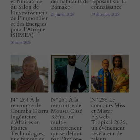
et l'initiatrice
des habitants de
reposant sur la
du Salon de
Bamako
connaissance
l’Investissement,
20 janvier 2026
30 décembre 2025
de l’Immobilier
et des Énergies
pour l’Afrique
(SIIMEA)
30 mars 2026
N° 264 À la
N°261 À la
N°256 Le
rencontre de
rencontre de
concours Miss
Coumba Diarra
Moussa Cissé
et Mister
Ingénieure
Kéïta, un
Flyweb
d'Affaires en
multi-
Tropikal 2026,
Hautes
entrepreneur
un évènement
Technologies,
qui se définit
révélateur de
une femme de
par l'Action-
talents