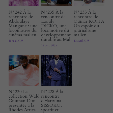
N°242 À la
N°235 À la
N°233 À la
rencontre de
rencontre de
rencontre de
Abdoulaye
Laouly
Oumar KOITA
Mangane : une
DICKO, une
Un espoir du
locomotive du
locomotive du
journalisme
cinéma malien
développement
malien
durable au Mali
18 mai 2025
12 avril 2025
18 avril 2025
N°230 La
N°228 À la
collection Walé
rencontre
Gnuman Don
d'Harouna
presentée à la
SISSOKO,
Rhodes Africa
sportif et