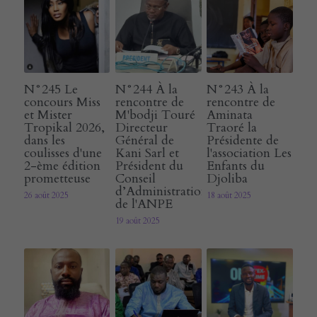
N°245 Le
N°244 À la
N°243 À la
concours Miss
rencontre de
rencontre de
et Mister
M'bodji Touré
Aminata
Tropikal 2026,
Directeur
Traoré la
dans les
Général de
Présidente de
coulisses d'une
Kani Sarl et
l'association Les
2-ème édition
Président du
Enfants du
prometteuse
Conseil
Djoliba
d’Administration
26 août 2025
18 août 2025
de l'ANPE
19 août 2025