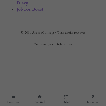
Diary
Job For Boost
E-rcare
Rechercher
Français
Français
© 2016 ArcareConcept · Tous droits réservés
Politique de confidentialité
Boutique
Accueil
Billet
Retrouvez