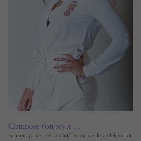
E-rcare
Rechercher
Français
Français
Compose ton style ... 
Le concept du Bar Créatif est né de la collaboration 