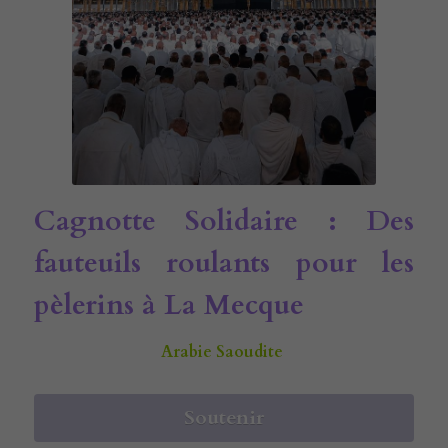
Cagnotte Solidaire : Des 
fauteuils roulants pour les 
pèlerins à La Mecque
Arabie Saoudite 
Soutenir