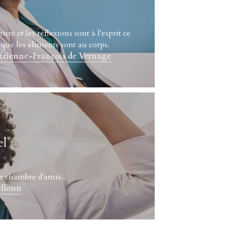
ture et les réflexions sont à l'esprit ce 
que les aliments sont au corps. 
Étienne-François de Vernage
el
e chambre d'amis. 
elloun