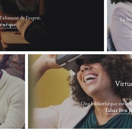
l'aliment de l'esprit. 
La lec
énèque
Virtu
Une bibliothèque est un
Tahar Ben J