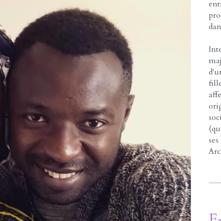
ent
pro
dan
In
maj
d'u
fil
af
or
soc
(qu
ses
Arc
E