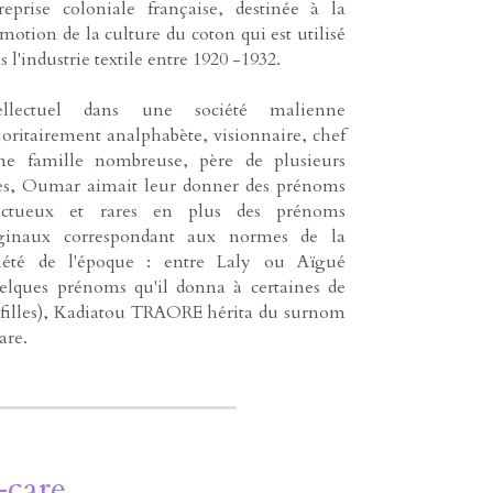
reprise coloniale française, destinée à la 
motion de la culture du coton qui est utilisé 
s l'industrie textile entre 1920 -1932.
tellectuel dans une société malienne 
oritairement analphabète, visionnaire, chef 
ne famille nombreuse, père de plusieurs 
les, Oumar aimait leur donner des prénoms 
fectueux et rares en plus des prénoms 
iginaux correspondant aux normes de la 
iété de l'époque : entre Laly ou Aïgué 
elques prénoms qu'il donna à certaines de 
 filles), Kadiatou TRAORE hérita du surnom 
are.
-care