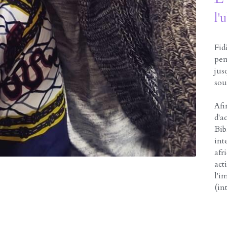
l'
Fid
pen
jus
sou
Afi
d'a
Bib
int
afr
act
l'i
(in