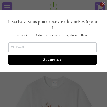
×
0
LES CATÉGORIES DE LA BOUTIQUE
Arcare Concept
Arcare Concept
Inscrivez-vous pour recevoir les mises à jour
Toutes les catégories
Nos offres de communication
!
Soyez informé de nos nouveaux produits ou offres.
La boutique Arcare
Précédent
Le Blog
Soumettre
Arcare Concept Diary
Job for Boost
Les Extra
Job For Boost
CV-Pro
Bibliothèque Modibo et Kadiatou
Modibo Charity Concept
Bar Créatif
Mentions légales