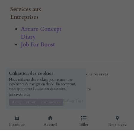
Services aux 
Entreprises
Arcare Concept 
Diary
Job For Boost
Utilisation des cookies
© 2016 ArcareConcept · Tous droits réservés
Nous utilisons des cookies pour assurer une
expérience de navigation fluide. En acceptant,
vous approuvez l'utilisation de cookies.
Politique de confidentialité
En savoir plus
Refuser Tout
Accepter tout
Paramètres
Boutique
Accueil
Billet
Retrouvez