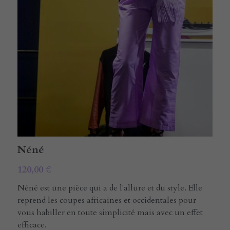
E-rcare
Rechercher
Français
Français
Néné
120,00 €
Néné est une pièce qui a de l'allure et du style. Elle
reprend les coupes africaines et occidentales pour
vous habiller en toute simplicité mais avec un effet
efficace.