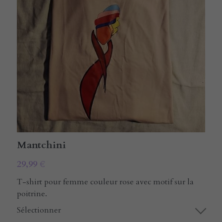
E-rcare
Rechercher
Français
Français
Mantchini
29,99 €
T-shirt pour femme couleur rose avec motif sur la
poitrine.
Sélectionner