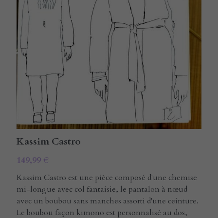
E-rcare
Rechercher
Français
Français
Kassim Castro
149,99 €
Kassim Castro est une pièce composé d'une chemise
mi-longue avec col fantaisie, le pantalon à nœud
avec un boubou sans manches assorti d'une ceinture.
Le boubou façon kimono est personnalisé au dos,