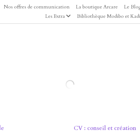
Nos offres de communication
La boutique Arcare
Le Blo
Les Extra
Bibliothèque Modibo et Kad
Bozola
29,99 €
T-shirt unisexe, avec peinture façon A
Il existe en plusieurs déclinaisons (T-
classique, looser, col v ou rond, différ
Sélectionner