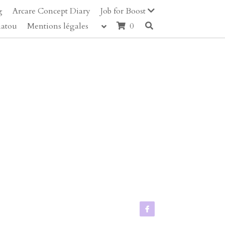
g
Arcare Concept Diary
Job for Boost
iatou
Mentions légales
0
rtiste,
shirt ample, plaqué,
entes couleurs).