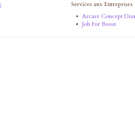
Quantité
Ajouter au pan
de
CV : conseil et création
g
Services aux Entreprises
Arcare Concept Dia