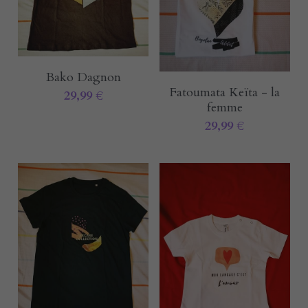
E-rcare
Rechercher
Français
Bako Dagnon
Fatoumata Keïta - la
Français
29,99 €
femme
29,99 €