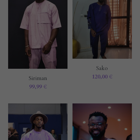
Sako
120,00 €
Siriman
99,99 €