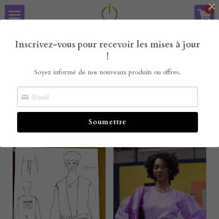
×
0
LES CATÉGORIES DE LA BOUTIQUE
Arcare Concept
Arcare Concept
Inscrivez-vous pour recevoir les mises à jour
Toutes les catégories
Nos offres de communication
!
Soyez informé de nos nouveaux produits ou offres.
La boutique Arcare
Le Blog
Toutes
Balimay-art
Walé Gnuman Don
Soumettre
Arcare Concept Diary
Job for Boost
Les Extra
Job For Boost
CV-Pro
Bibliothèque Modibo et Kadiatou
Modibo Charity Concept
Bar Créatif
Mentions légales