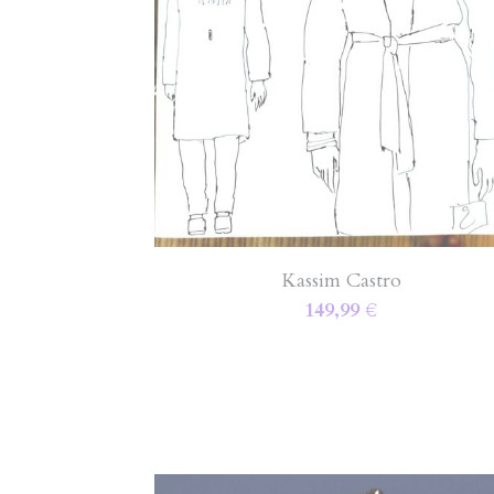
Kassim Castro
149,99 €