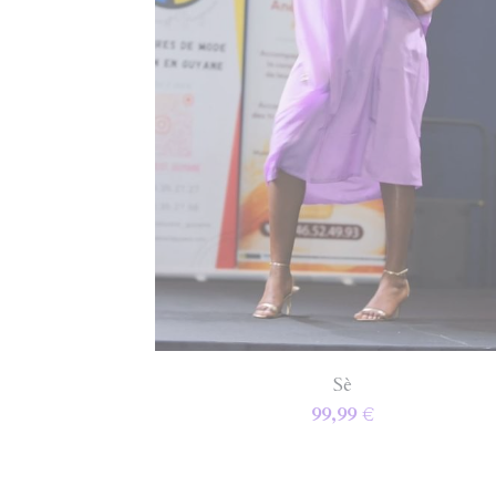
Sè
99,99 €