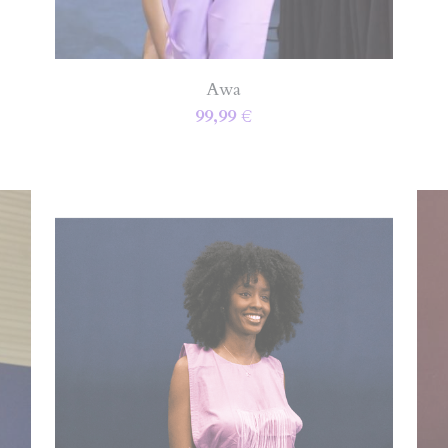
Awa
99,99 €