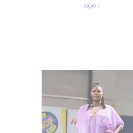
Aissata
99,99 €