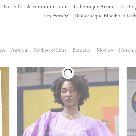
Nos offres de communication
La boutique Arcare
Le Blo
Les Extra
Bibliothèque Modibo et Kad
on
Anwou
Modibo et Siras
Bamako
Modibo
Horon 