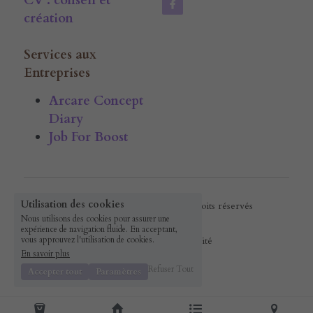
CV : conseil et 
création
Services aux 
Entreprises
Arcare Concept 
Diary
Job For Boost
Utilisation des cookies
© 2016 ArcareConcept · Tous droits réservés
Nous utilisons des cookies pour assurer une
expérience de navigation fluide. En acceptant,
vous approuvez l'utilisation de cookies.
Politique de confidentialité
En savoir plus
Refuser Tout
Accepter tout
Paramètres