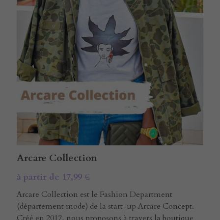
E-rcare
Rechercher
Français
Français
Arcare Collection
à partir de 17,99 €
Arcare Collection est le Fashion Department
(département mode) de la start-up Arcare Concept.
Créé en 2017, nous proposons à travers la boutique