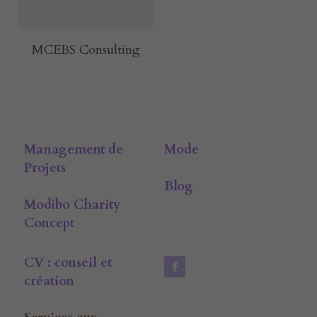
E-rcare
Rechercher
MCEBS Consulting
Français
Français
Management de 
Mode
Projets
Blog
Modibo Charity 
Concept
CV : conseil et 
création