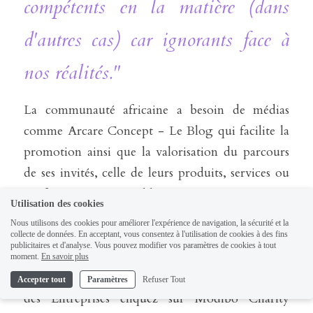
compétents en la matière (dans 
d'autres cas) car ignorants face à 
nos réalités."
La communauté africaine a besoin de médias 
comme Arcare Concept - Le Blog qui facilite la 
promotion ainsi que la valorisation du parcours 
de ses invités, celle de leurs produits, services ou 
professions sans oublier que nos contenus 
Utilisation des cookies
favorisent le réseautage et la mise en relation 
Nous utilisons des cookies pour améliorer l'expérience de navigation, la sécurité et la
entre les professionnels. Enfin ce qui fait la 
collecte de données. En acceptant, vous consentez à l'utilisation de cookies à des fins
publicitaires et d'analyse. Vous pouvez modifier vos paramètres de cookies à tout
spécificité du média Arcare Concept - Le Blog 
moment.
En savoir plus
c'est notre politique RSE (Responsabilité Sociale 
Accepter tout
Paramètres
Refuser Tout
des Entreprises cliquez sur Modibo Charity 