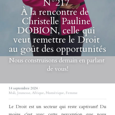
N°217 
À la rencontre de  
Christelle Pauline 
DOBION, celle qui 
veut remettre le Droit 
au goût des opportunités
Nous construisons demain en parlant 
de vous!
14 septembre 2024
·
Mali,
Jeunesse,
Afrique,
Numérique,
Femme
Le Droit est un secteur qui reste captivant! Du 
moins c'est avec cette perception que nous 