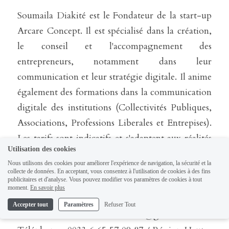
Soumaila Diakité est le Fondateur de la start-up 
Arcare Concept. Il est spécialisé dans la création, 
le conseil et l'accompagnement des 
entrepreneurs, notamment dans leur 
communication et leur stratégie digitale. Il anime 
également des formations dans la communication 
digitale des institutions (Collectivités Publiques, 
Associations, Professions Liberales et Entrepises). 
Les tarifs sont indicatifs et s'adaptent aux réalités 
Utilisation des cookies
économiques des pays où sont situés nos 
Nous utilisons des cookies pour améliorer l'expérience de navigation, la sécurité et la
collaborateurs (France, Mali, espace 
collecte de données. En acceptant, vous consentez à l'utilisation de cookies à des fins
publicitaires et d'analyse. Vous pouvez modifier vos paramètres de cookies à tout
francophone).
moment.
En savoir plus
Accepter tout
Paramètres
Refuser Tout
Contacts : soumaila.diakite@gmail.com / 