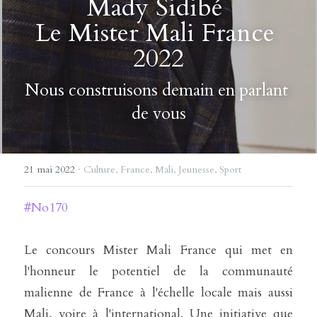
Mady Sidibé 
Le Mister Mali France 
2022
Nous construisons demain en parlant 
de vous
21 mai 2022
·
Culture,
France,
Mali,
Jeunesse,
Sport
#No170
Le concours Mister Mali France qui met en 
l'honneur le potentiel de la communauté 
malienne de France à l'échelle locale mais aussi 
Mali, voire à l'international. Une initiative que 