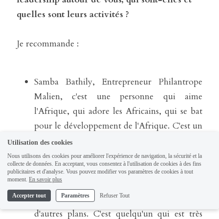
quelles sont leurs activités ?
Je recommande :
Samba Bathily, Entrepreneur Philantrope 
Malien, c'est une personne qui aime 
l'Afrique, qui adore les Africains, qui se bat 
pour le développement de l'Afrique. C'est un 
Entrepreneur Malien qui aide toutes les 
Utilisation des cookies
personnes de bonne volonté en Afrique ou 
Nous utilisons des cookies pour améliorer l'expérience de navigation, la sécurité et la
collecte de données. En acceptant, vous consentez à l'utilisation de cookies à des fins
dans la diaspora, qui ont des projets 
publicitaires et d'analyse. Vous pouvez modifier vos paramètres de cookies à tout
moment.
En savoir plus
d'entreprise, qui ont des projets tout court. Il 
Accepter tout
Paramètres
Refuser Tout
aide sur le plan financier mais aussi sur 
d'autres plans. C'est quelqu'un qui est très 