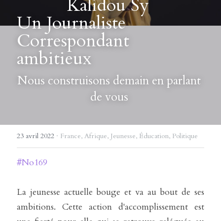
Kalidou Sy 
Un Journaliste 
Correspondant 
ambitieux
Nous construisons demain en parlant 
de vous 
23 avril 2022
·
France,
Afrique,
Jeunesse,
Éducation,
Politique
#No169
La jeunesse actuelle bouge et va au bout de ses 
ambitions. Cette action d'accomplissement est 