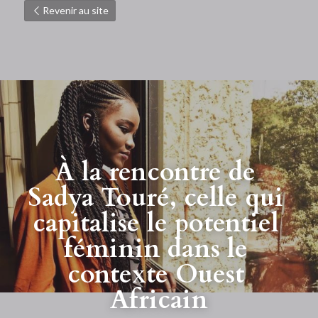
Revenir au site
À
la
rencontre
 de 
Sadya Touré, celle qui 
capitalise le potentiel 
féminin dans le 
contexte Ouest 
Africain