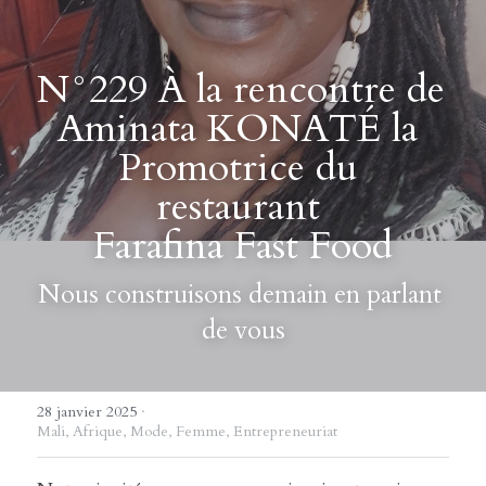
N°229 À la rencontre de 
Aminata KONATÉ la 
Promotrice du 
restaurant 
Farafina Fast Food
Nous construisons demain en parlant 
de vous
28 janvier 2025
·
Mali,
Afrique,
Mode,
Femme,
Entrepreneuriat