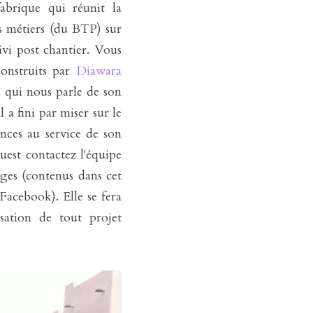
brique qui réunit la 
s métiers (du BTP) sur 
ivi post chantier. Vous 
onstruits par 
Diawara 
l qui nous parle de son 
 a fini par miser sur le 
nces au service de son 
développement. Si vous avez un projet immobilier au Mali ou en Afrique de l'ouest contactez l'équipe 
ges (contenus dans cet 
Facebook). Elle se fera 
ation de tout projet 