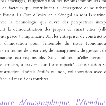
t pas aménagés, l'augmentation des besoins immobiliers mais
t de facteurs qui contribuent à l'émergence d'une urbanis
e l'ouest. La Cote d'Ivoire et le Sénégal en sont la vitrine
ec la technologie qui ouvre des perspectives inexpl
nt la démocratisation des projets de smart cities (villes
nts grâce à l'imprimante 3D, les entreprises de constructio
res d'innovation pour l'ensemble du tissus économique
rs en termes de créativité, de management, de gestion, de 
arche éco-responsable. Sans oublier qu'elles seront 
 africain, à travers leur forte capacité d'anticipation su
onstruction d'hôtels étoilés ou non, collaboration avec d
ccueil massif des touristes.
ance démographique, l'étendue