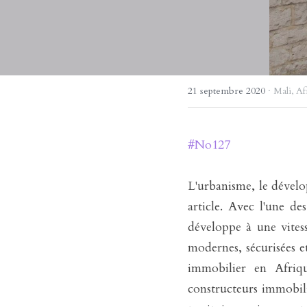
21 septembre 2020
·
Mali,
Af
#
No
127
L'urbanisme, le dévelo
article. Avec l'une de
développe à une vitesse
modernes, sécurisées e
immobilier en Afriqu
constructeurs immobili