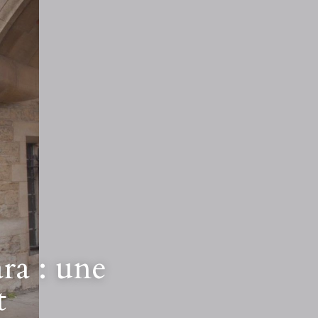
a : une 
t