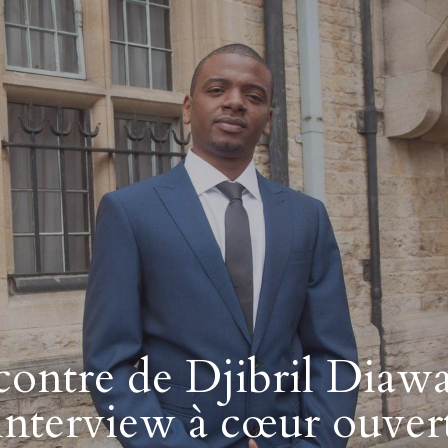
contre de Djibril Diawar
interview à cœur ouver