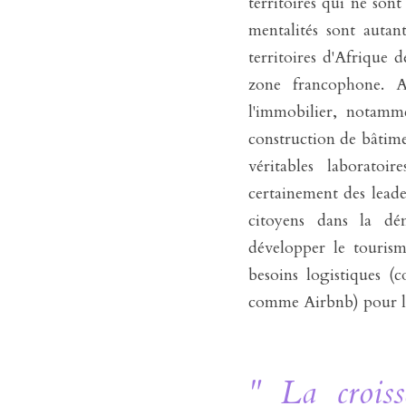
territoires qui ne son
mentalités sont autan
territoires d'Afrique d
zone francophone. Av
l'immobilier, notamme
construction de bâtime
véritables laboratoi
certainement des leade
citoyens dans la dém
développer le tourisme
besoins logistiques (c
comme Airbnb) pour l'a
" La croiss