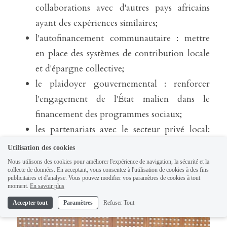
collaborations avec d'autres pays africains 
ayant des expériences similaires;
l'autofinancement communautaire : mettre 
en place des systèmes de contribution locale 
et d'épargne collective;
le plaidoyer gouvernemental : renforcer 
l'engagement de l'État malien dans le 
financement des programmes sociaux;
les partenariats avec le secteur privé local: 
développer la responsabilité sociétale des 
Utilisation des cookies
entreprises maliennes. 
Nous utilisons des cookies pour améliorer l'expérience de navigation, la sécurité et la
collecte de données. En acceptant, vous consentez à l'utilisation de cookies à des fins
publicitaires et d'analyse. Vous pouvez modifier vos paramètres de cookies à tout
moment.
En savoir plus
Accepter tout
Paramètres
Refuser Tout