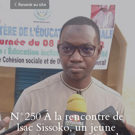
Revenir au site
N°250 À la rencontre de 
Isac Sissoko, un jeune 