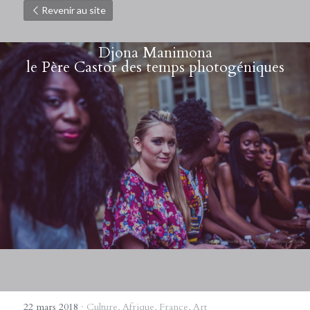
Revenir au site
Djona Manimona
le Père Castor des temps photogéniques
22 mars 2018
·
Culture,
Afrique,
France,
Art