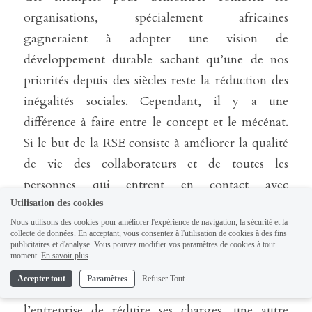
organisations, spécialement africaines 
gagneraient à adopter une vision de 
développement durable sachant qu’une de nos 
priorités depuis des siècles reste la réduction des 
inégalités sociales. Cependant, il y a une 
différence à faire entre le concept et le mécénat. 
Si le but de la RSE consiste à améliorer la qualité 
de vie des collaborateurs et de toutes les 
personnes qui entrent en contact avec 
l’entreprise, ainsi que la communauté ; elle doit 
Utilisation des cookies
Nous utilisons des cookies pour améliorer l'expérience de navigation, la sécurité et la
avoir une incidence sur les résultats et une 
collecte de données. En acceptant, vous consentez à l'utilisation de cookies à des fins
orientation éthique. Une sensibilisation pour la 
publicitaires et d'analyse. Vous pouvez modifier vos paramètres de cookies à tout
moment.
En savoir plus
préservation de l’eau potable qui est une 
Accepter tout
Paramètres
Refuser Tout
ressource tarissable permettrait certes à 
l’entreprise de réduire ses charges, une autre 