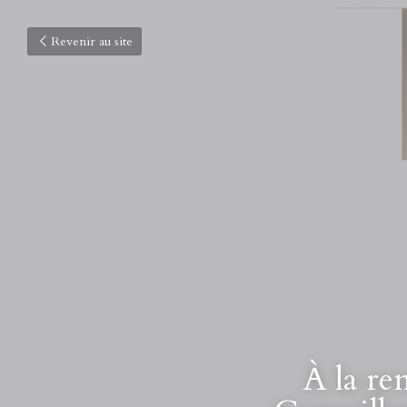
Revenir au site
À la r