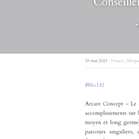
Conseille
*
20 mai 2021
·
France,
Afriqu
#No142
Arcare Concept - Le B
accomplissements sur le
moyen et long germe),
parcours singuliers,