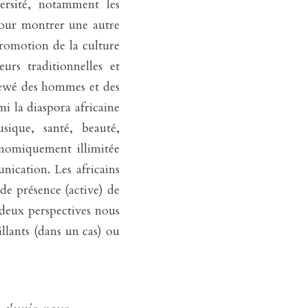
rsité, notamment les 
pour montrer une autre 
promotion de la culture 
urs traditionnelles et 
iewé des hommes et des 
i la diaspora africaine 
que, santé, beauté, 
nomiquement illimitée 
ication. Les africains 
e présence (active) de 
 deux perspectives nous 
lants (dans un cas) ou 