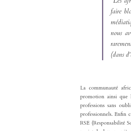
"Les afr
faire bl
médiatiq
nous av
raremen
(dans d'
La communauté afric
promotion ainsi que la
professions sans oubl
professionnels. Enfin 
RSE (Responsabilité So