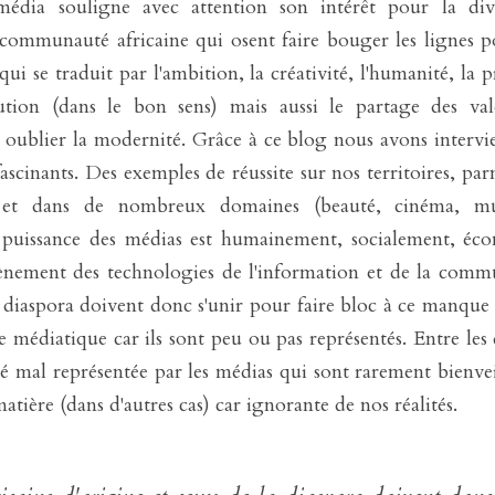
édia souligne avec attention son intérêt pour la dive
 communauté africaine qui osent faire bouger les lignes 
i se traduit par l'ambition, la créativité, l'humanité, la 
lution (dans le bon sens) mais aussi le partage des vale
ans oublier la modernité. Grâce à ce blog nous avons interv
cinants. Des exemples de réussite sur nos territoires, parm
et dans de nombreux domaines (beauté, cinéma, musi
 puissance des médias est humainement, socialement, éco
nement des technologies de l'information et de la commun
a diaspora doivent donc s'unir pour faire bloc à ce manque d
e médiatique car ils sont peu ou pas représentés. Entre les
al représentée par les médias qui sont rarement bienveil
tière (dans d'autres cas) car ignorante de nos réalités.