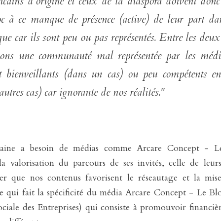
icains d'origine et ceux de la diaspora doivent donc 
oc à ce manque de présence (active) de leur part dan
ue car ils sont peu ou pas représentés. Entre les deux 
ons une communauté mal représentée par les média
t bienveillants (dans un cas) ou peu compétents en
autres cas) car ignorante de nos réalités."
aine a besoin de médias comme Arcare Concept - Le B
 valorisation du parcours de ses invités, celle de leurs
ier que nos contenus favorisent le réseautage et la mise 
ce qui fait la spécificité du média Arcare Concept - Le Blog
ciale des Entreprises) qui consiste à promouvoir financiè