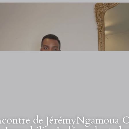
encontre de JérémyNgamoua O