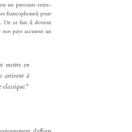
t eu un parcours extra-
les francophones) pour 
 De ce fait il devient 
e nos pays accusent un 
t mettre en 
s arrivent à 
exceller dans leur domaine professionnel, avec ou sans diplôme classique." 
stionnement, d'efforts 