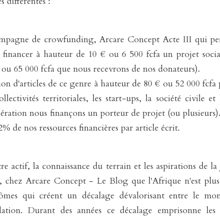
 différentes : 
ampagne de crowfunding, Arcare Concept Acte III qui per
financer à hauteur de 10 € ou 6 500 fcfa un projet socia
 ou 65 000 fcfa que nous recevrons de nos donateurs).
ion d'articles de ce genre à hauteur de 80 € ou 52 000 fcfa p
ollectivités territoriales, les start-ups, la société civile et
ration nous finançons un porteur de projet (ou plusieurs).
 2% de nos ressources financières par article écrit.
re actif, la connaissance du terrain et les aspirations de l
n, chez Arcare Concept - Le Blog que l'Afrique n'est plus e
lômes qui créent un décalage dévalorisant entre le mon
ation. Durant des années ce décalage emprisonne les po